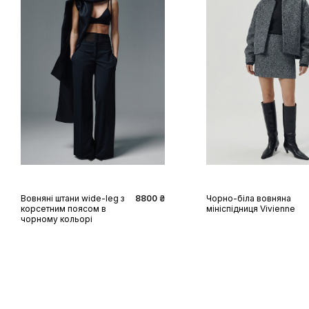
XS
S
M
L
XS
S
M
L
Вовняні штани wide-leg з
8800 ₴
Чорно-біла вовняна
корсетним поясом в
мініспідниця Vivienne
чорному кольорі