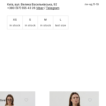
Київ, вул. Велика Васильківська, 92
пн-нд 11-19
ШЕ
+380 (97) 555 43 26
Viber
/
Telegram
XS
S
M
L
доступ до
 бренду
in stock
in stock
in stock
last size
tive Drop