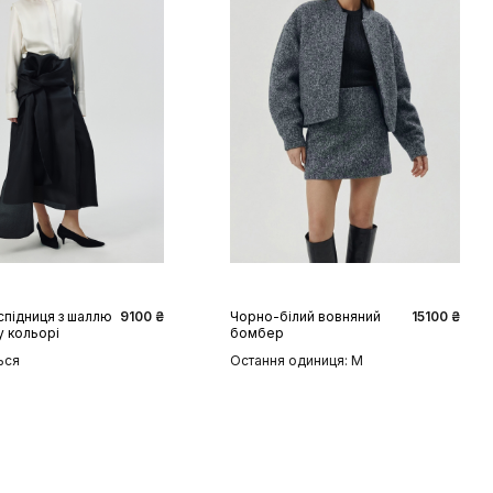
S
M
L
XL
XS
S
M
L
спідниця з шаллю
9100 ₴
Чорно-білий вовняний
15100 ₴
у кольорі
бомбер
ься
Остання одиниця: M