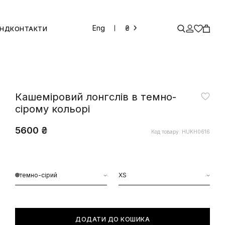
Eng
₴
ЕНД
КОНТАКТИ
Кашеміровий лонгслів в темно-
сірому кольорі
5600 ₴
Код товару: HUKH0616
темно-сірий
XS
ДОДАТИ ДО КОШИКА