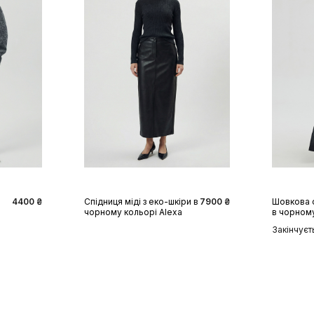
XS
S
M
L
XL
XS
4400 ₴
Спідниця міді з еко-шкіри в
7900 ₴
Шовкова 
чорному кольорі Alexa
в чорном
Закінчуєт