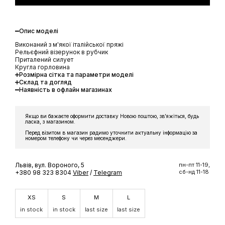
Опис моделі
Виконаний з м'якої італійської пряжі
Рельєфний візерунок в рубчик
Приталений силует
Кругла горловина
Розмірна сітка та параметри моделі
Склад та догляд
Наявність в офлайн магазинах
Якщо ви бажаєте оформити доставку Новою поштою, звʼяжіться, будь
ласка, з магазином.
Перед візитом в магазин радимо уточнити актуальну інформацію за
номером телефону чи через месенджери.
Львів, вул. Вороного, 5
пн-пт 11-19,
сб-нд 11-18
+380 98 323 8304
Viber
/
Telegram
XS
S
M
L
in stock
in stock
last size
last size