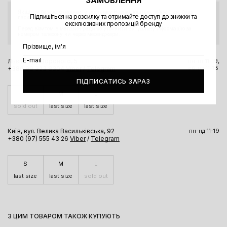
ЗАМОВЛЕННЯ
Якщо ви бажаєте оформити доставку Новою поштою, звʼяжіться, будь
Підпишіться на розсилку та отримайте доступ до знижки та
ласка, з магазином.
ексклюзивних пропозицій бренду
Перед візитом в магазин радимо уточнити актуальну інформацію за
номером телефону чи через месенджери.
Львів, вул. Вороного, 5
пн-пт 11-19,
сб-нд 11-18
+380 98 323 8304
Viber
/
Telegram
ПІДПИСАТИСЬ ЗАРАЗ
S
M
L
sold out
last size
last size
Київ, вул. Велика Васильківська, 92
пн-нд 11-19
+380 (97) 555 43 26
Viber
/
Telegram
S
M
L
last size
last size
sold out
З ЦИМ ТОВАРОМ ТАКОЖ КУПУЮТЬ