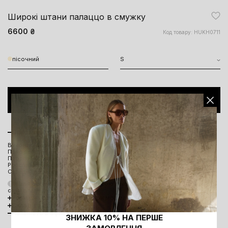
Широкі штани палаццо в смужку
6600 ₴
Код товару: HUKH0711
пісочний
S
ДОДАТИ ДО КОШИКА
Опис моделі
Виконані з принтованої віскози з додаванням льону
Пояс регулюється за допомогою фіксаторів
Прорізні бічні кишені
Розслаблений силует
Середня посадка
Талія регулюється за допомогою фіксаторів, що робить розмірну
сітку в талії дещо умовною.
Розмірна сітка та параметри моделі
Склад та догляд
Наявність в офлайн магазинах
ЗНИЖКА 10% НА ПЕРШЕ