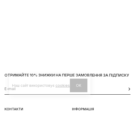
ОТРИМАЙТЕ 10% ЗНИЖКИ НА ПЕРШЕ ЗАМОВЛЕННЯ ЗА ПІДПИСКУ
Наш сайт використовує
cookies
OK
КОНТАКТИ
ІНФОРМАЦІЯ
Київ, вул. Велика Васильківська,
Доставка
92
Оплата
пн-нд 11-19
Повернення та обмін
Передзамовлення