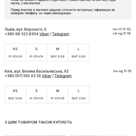
ласка, з магазином.
Перед візитом в магазин радимо уточнити актуальну інформацію за
номером телефону чи через месенджери.
Львів, вул. Вороного, 5
пн-пт 11-19,
сб-нд 11-18
+380 98 323 8304
Viber
/
Telegram
XS
S
M
L
in stock
in stock
last size
last size
Київ, вул. Велика Васильківська, 92
пн-нд 11-19
+380 (97) 555 43 26
Viber
/
Telegram
XS
S
M
L
last size
in stock
in stock
last size
З ЦИМ ТОВАРОМ ТАКОЖ КУПУЮТЬ