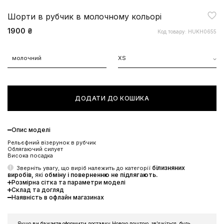
Шорти в рубчик в молочному кольорі
1900 ₴
Код товару: HUKH0655
молочний
XS
ДОДАТИ ДО КОШИКА
Опис моделі
Рельєфний візерунок в рубчик
Облягаючий силует
Висока посадка
білизняних
Зверніть увагу, що виріб належить до категорії
виробів,
які
обміну і поверненню
не підлягають.
Розмірна сітка та параметри моделі
Склад та догляд
Наявність в офлайн магазинах
Якщо ви бажаєте оформити доставку Новою поштою, звʼяжіться, будь