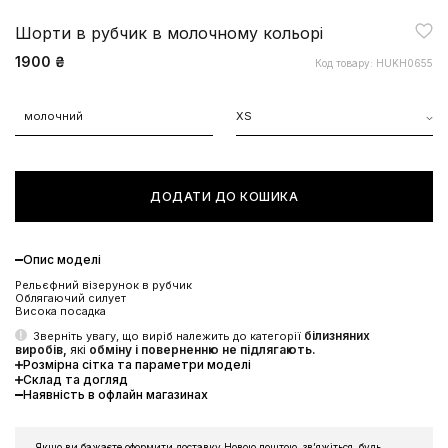
Шорти в рубчик в молочному кольорі
1900 ₴
Код товару: HUKH0655
молочний
XS
ДОДАТИ ДО КОШИКА
Опис моделі
Рельєфний візерунок в рубчик
Облягаючий силует
Висока посадка
білизняних
Зверніть увагу, що виріб належить до категорії
виробів,
які
обміну і поверненню
не підлягають.
Розмірна сітка та параметри моделі
Склад та догляд
Наявність в офлайн магазинах
ЗНИЖКА 10% НА ПЕРШЕ
ЗАМОВЛЕННЯ
Якщо ви бажаєте оформити доставку Новою поштою, звʼяжіться, будь