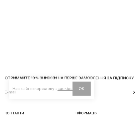
ОТРИМАЙТЕ 10% ЗНИЖКИ НА ПЕРШЕ ЗАМОВЛЕННЯ ЗА ПІДПИСКУ
Наш сайт використовує
cookies
OK
КОНТАКТИ
ІНФОРМАЦІЯ
Київ, вул. Велика Васильківська,
Доставка
92
Оплата
пн-нд 11-19
Повернення та обмін
Передзамовлення