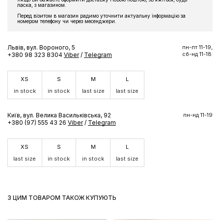
ласка, з магазином.
Підпишіться на розсилку та отримайте доступ до знижки та
Перед візитом в магазин радимо уточнити актуальну інформацію за
ексклюзивних пропозицій бренду
номером телефону чи через месенджери.
Львів, вул. Вороного, 5
пн-пт 11-19,
сб-нд 11-18
+380 98 323 8304
Viber
/
Telegram
ПІДПИСАТИСЬ ЗАРАЗ
XS
S
M
L
in stock
in stock
last size
last size
Київ, вул. Велика Васильківська, 92
пн-нд 11-19
+380 (97) 555 43 26
Viber
/
Telegram
XS
S
M
L
last size
in stock
in stock
last size
З ЦИМ ТОВАРОМ ТАКОЖ КУПУЮТЬ