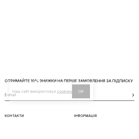
ОТРИМАЙТЕ 10% ЗНИЖКИ НА ПЕРШЕ ЗАМОВЛЕННЯ ЗА ПІДПИСКУ
Наш сайт використовує
cookies
OK
КОНТАКТИ
ІНФОРМАЦІЯ
Київ, вул. Велика Васильківська,
Доставка
92
Оплата
пн-нд 11-19
Повернення та обмін