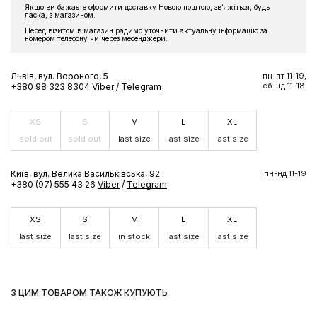
Якщо ви бажаєте оформити доставку Новою поштою, звʼяжіться, будь
ласка, з магазином.
Підпишіться на розсилку та отримайте доступ до знижки та
ексклюзивних пропозицій бренду
Перед візитом в магазин радимо уточнити актуальну інформацію за
номером телефону чи через месенджери.
Львів, вул. Вороного, 5
пн-пт 11-19,
сб-нд 11-18
+380 98 323 8304
Viber
/
Telegram
ПІДПИСАТИСЬ ЗАРАЗ
XS
S
M
L
XL
sold out
sold out
last size
last size
last size
Київ, вул. Велика Васильківська, 92
пн-нд 11-19
+380 (97) 555 43 26
Viber
/
Telegram
XS
S
M
L
XL
last size
last size
in stock
last size
last size
З ЦИМ ТОВАРОМ ТАКОЖ КУПУЮТЬ