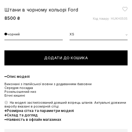
Штани в чорному кольорі Ford
8500 ₴
Код товару: HUKH0505
чорний
XS
ДОДАТИ ДО КОШИКА
Опис моделі
Виконані з італійської вовни з додаванням бавовни
Середня посадка
Розкльошений низ
Бічні кишені
На моделі застилізований довший взірець штанів. Актуальні довжини
виробу вказані в розмірній сітці.
Розмірна сітка та параметри моделі
Склад та догляд
Наявність в офлайн магазинах
ЗНИЖКА 10% НА ПЕРШЕ
ЗАМОВЛЕННЯ