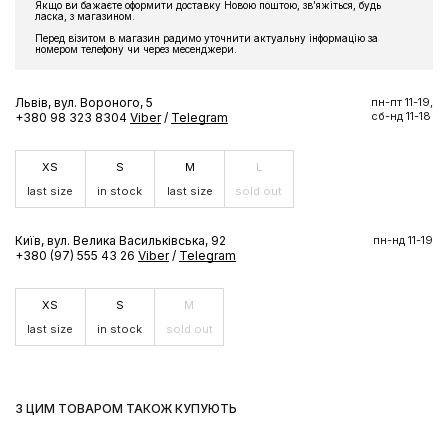
Якщо ви бажаєте оформити доставку Новою поштою, звʼяжіться, будь
ласка, з магазином.
Перед візитом в магазин радимо уточнити актуальну інформацію за
номером телефону чи через месенджери.
Львів, вул. Вороного, 5
пн-пт 11-19,
сб-нд 11-18
+380 98 323 8304
Viber
/
Telegram
XS
S
M
L
last size
in stock
last size
sold out
Київ, вул. Велика Васильківська, 92
пн-нд 11-19
+380 (97) 555 43 26
Viber
/
Telegram
XS
S
M
last size
in stock
sold out
З ЦИМ ТОВАРОМ ТАКОЖ КУПУЮТЬ