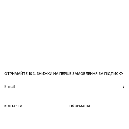
ОТРИМАЙТЕ 10% ЗНИЖКИ НА ПЕРШЕ ЗАМОВЛЕННЯ ЗА ПІДПИСКУ
Наш сайт використовує
cookies
OK
КОНТАКТИ
ІНФОРМАЦІЯ
Київ, вул. Велика Васильківська,
Доставка
92
Оплата
пн-нд 11-19
Повернення та обмін