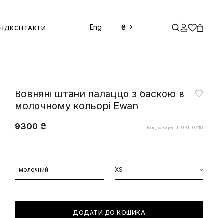
Eng
₴
ЕНД
КОНТАКТИ
Вовняні штани палаццо з баскою в
молочному кольорі Ewan
9300 ₴
Код товару: HUKH0718
молочний
XS
ДОДАТИ ДО КОШИКА