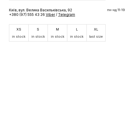
Київ, вул. Велика Васильківська, 92
пн-нд 11-19
+380 (97) 555 43 26
Viber
/
Telegram
XS
S
M
L
XL
in stock
in stock
in stock
in stock
last size