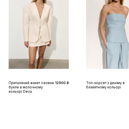
XS
S
M
L
XL
XS
S
M
L
XL
Приталений жакет з вовни
12900 ₴
Топ-корсет з деніму в
букле в молочному
блакитному кольорі
кольорі Deva