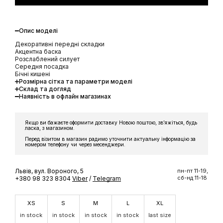
Опис моделі
Декоративні передні складки
Акцентна баска
Розслаблений силует
Середня посадка
Бічні кишені
Розмірна сітка та параметри моделі
Склад та догляд
Наявність в офлайн магазинах
Якщо ви бажаєте оформити доставку Новою поштою, звʼяжіться, будь
ласка, з магазином.
Перед візитом в магазин радимо уточнити актуальну інформацію за
номером телефону чи через месенджери.
Львів, вул. Вороного, 5
пн-пт 11-19,
сб-нд 11-18
+380 98 323 8304
Viber
/
Telegram
XS
S
M
L
XL
in stock
in stock
in stock
in stock
last size