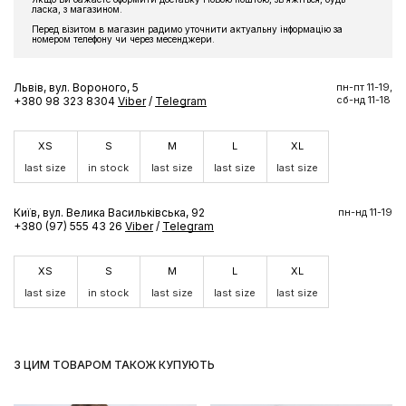
ласка, з магазином.
Перед візитом в магазин радимо уточнити актуальну інформацію за
номером телефону чи через месенджери.
Львів, вул. Вороного, 5
пн-пт 11-19,
сб-нд 11-18
+380 98 323 8304
Viber
/
Telegram
XS
S
M
L
XL
last size
in stock
last size
last size
last size
Київ, вул. Велика Васильківська, 92
пн-нд 11-19
+380 (97) 555 43 26
Viber
/
Telegram
XS
S
M
L
XL
last size
in stock
last size
last size
last size
З ЦИМ ТОВАРОМ ТАКОЖ КУПУЮТЬ