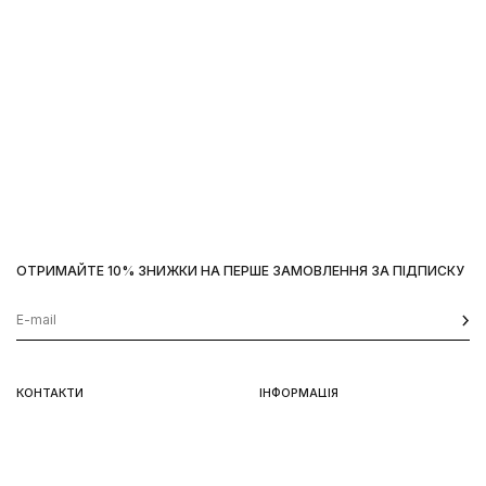
ОТРИМАЙТЕ 10% ЗНИЖКИ НА ПЕРШЕ ЗАМОВЛЕННЯ ЗА ПІДПИСКУ
КОНТАКТИ
ІНФОРМАЦІЯ
Київ, вул. Велика Васильківська,
Доставка
92
Оплата
пн-нд 11-19
Повернення та обмін
Передзамовлення