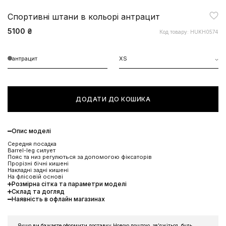
Спортивні штани в кольорі антрацит
5100 ₴
Код товару: HUKH0574
антрацит
XS
ДОДАТИ ДО КОШИКА
Опис моделі
Середня посадка
Barrel-leg силует
Пояс та низ регулються за допомогою фіксаторів
Прорізні бічні кишені
Накладні задні кишені
На флісовій основі
Розмірна сітка та параметри моделі
Склад та догляд
Наявність в офлайн магазинах
Якщо ви бажаєте оформити доставку Новою поштою, звʼяжіться, будь