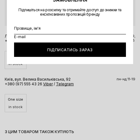
Якщо ви бажаєте оформити доставку Новою поштою, звʼяжіться, будь
ласка, з магазином.
Підпишіться на розсилку та отримайте доступ до знижки та
ексклюзивних пропозицій бренду
Перед візитом в магазин радимо уточнити актуальну інформацію за
номером телефону чи через месенджери.
Львів, вул. Вороного, 5
пн-пт 11-19,
сб-нд 11-18
+380 98 323 8304
Viber
/
Telegram
ПІДПИСАТИСЬ ЗАРАЗ
One size
in stock
Київ, вул. Велика Васильківська, 92
пн-нд 11-19
+380 (97) 555 43 26
Viber
/
Telegram
One size
in stock
З ЦИМ ТОВАРОМ ТАКОЖ КУПУЮТЬ