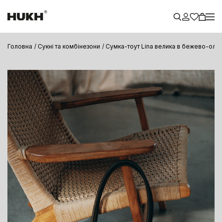
Головна
Сукні та комбінезони
Сумка-тоут Lina велика в бежево-оли