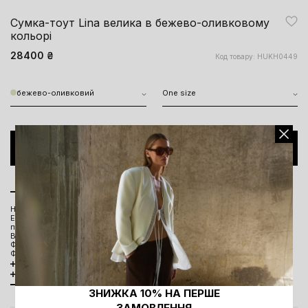
Сумка-тоут Lina велика в бежево-оливковому
кольорі
28400 ₴
Код товару: HUKH0449
бежево-оливковий
One size
ДОДАТИ ДО КОШИКА
Опис моделі
Натуральна італійська шкіра та замша
Ефект сумки в сумці, прихована частина ручки, поєднання округлої та
прямокутної форм, структурованої шкіри та мʼякої замші
Відкриті та закриті внутрішні кишені
Фурнітура ручної роботи з мельхіору
Фірмове тиснення на лицевій частині
Розмірна сітка та параметри моделі
Склад та догляд
Наявність в офлайн магазинах
ЗНИЖКА 10% НА ПЕРШЕ
ЗАМОВЛЕННЯ