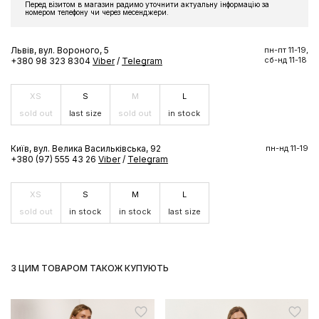
Перед візитом в магазин радимо уточнити актуальну інформацію за
номером телефону чи через месенджери.
Львів, вул. Вороного, 5
пн-пт 11-19,
сб-нд 11-18
+380 98 323 8304
Viber
/
Telegram
XS
S
M
L
sold out
last size
sold out
in stock
Київ, вул. Велика Васильківська, 92
пн-нд 11-19
+380 (97) 555 43 26
Viber
/
Telegram
XS
S
M
L
sold out
in stock
in stock
last size
З ЦИМ ТОВАРОМ ТАКОЖ КУПУЮТЬ