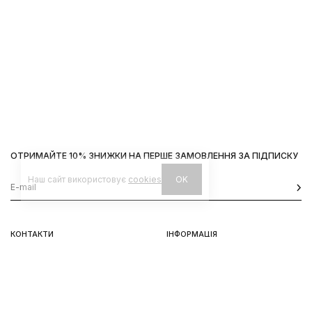
ОТРИМАЙТЕ 10% ЗНИЖКИ НА ПЕРШЕ ЗАМОВЛЕННЯ ЗА ПІДПИСКУ
Наш сайт використовує
cookies
OK
КОНТАКТИ
ІНФОРМАЦІЯ
Київ, вул. Велика Васильківська,
Доставка
92
Оплата
пн-нд 11-19
Повернення та обмін
Передзамовлення
Львів, вул. Вороного, 5
пн-пт 11-19, сб-нд 11-18