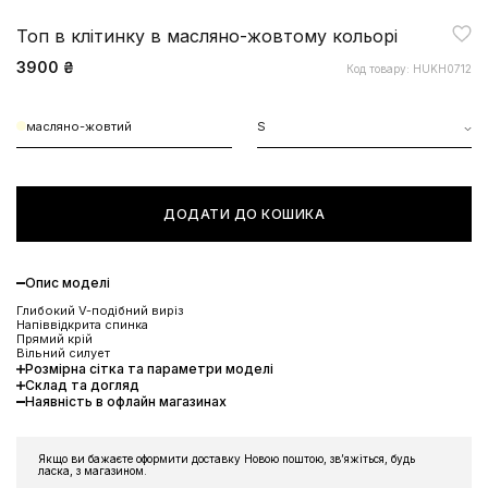
Топ в клітинку в масляно-жовтому кольорі
3900 ₴
Код товару: HUKH0712
масляно-жовтий
S
ДОДАТИ ДО КОШИКА
Опис моделі
Глибокий V-подібний виріз
Напіввідкрита спинка
Прямий крій
Вільний силует
Розмірна сітка та параметри моделі
Склад та догляд
Наявність в офлайн магазинах
Якщо ви бажаєте оформити доставку Новою поштою, звʼяжіться, будь
ласка, з магазином.