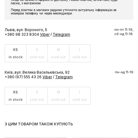
ласка, з магазином.
Перед візитом в магазин радимо уточнити актуальну інформацію за
номером телефону чи через месенджери.
Львів, вул. Вороного, 5
пн-пт 11-19,
сб-нд 11-18
+380 98 323 8304
Viber
/
Telegram
XS
S
M
L
in stock
sold out
sold out
sold out
Київ, вул. Велика Васильківська, 92
пн-нд 11-19
+380 (97) 555 43 26
Viber
/
Telegram
XS
S
M
L
in stock
sold out
sold out
sold out
З ЦИМ ТОВАРОМ ТАКОЖ КУПУЮТЬ