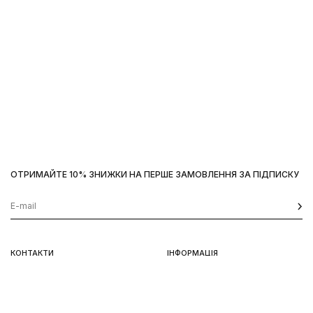
ОТРИМАЙТЕ 10% ЗНИЖКИ НА ПЕРШЕ ЗАМОВЛЕННЯ ЗА ПІДПИСКУ
Наш сайт використовує
cookies
OK
КОНТАКТИ
ІНФОРМАЦІЯ
Київ, вул. Велика Васильківська,
Доставка
92
Оплата
пн-нд 11-19
Повернення та обмін
Передзамовлення