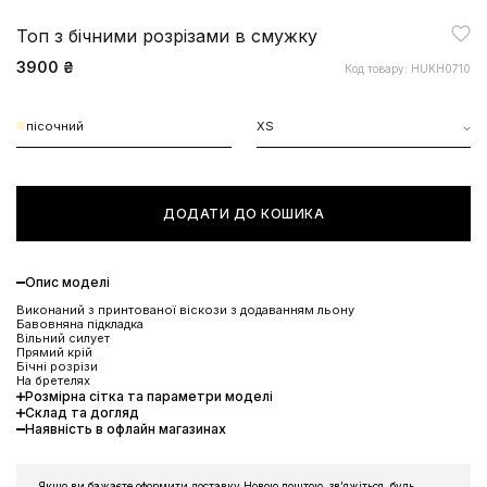
Топ з бічними розрізами в смужку
3900 ₴
Код товару: HUKH0710
пісочний
XS
ДОДАТИ ДО КОШИКА
Опис моделі
Виконаний з принтованої віскози з додаванням льону
Бавовняна підкладка
Вільний силует
Прямий крій
Бічні розрізи
На бретелях
Розмірна сітка та параметри моделі
Склад та догляд
Наявність в офлайн магазинах
Якщо ви бажаєте оформити доставку Новою поштою, звʼяжіться, будь