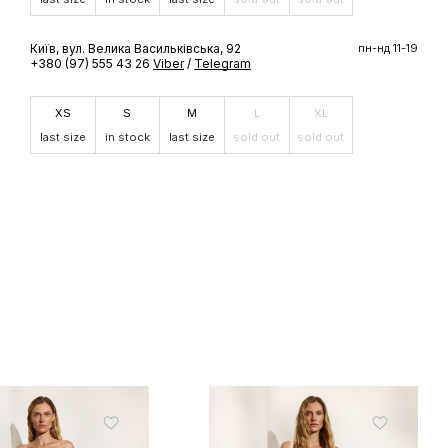
ШЕ
Київ, вул. Велика Васильківська, 92
пн-нд 11-19
+380 (97) 555 43 26
Viber
/
Telegram
доступ до
 бренду
XS
S
M
L
XL
last size
in stock
last size
sold out
sold out