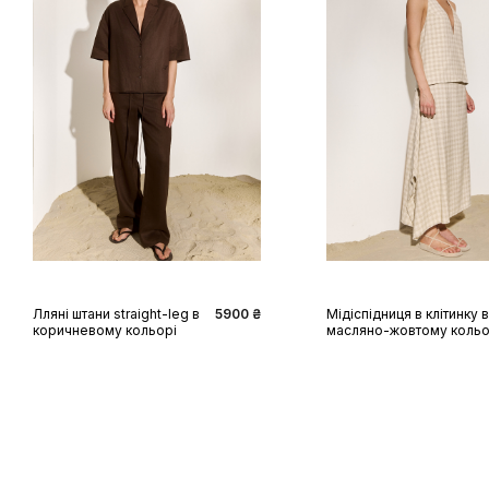
XS
S
M
L
XL
XS
S
M
L
XL
Лляні штани straight-leg в
5900 ₴
Мідіспідниця в клітинку в
коричневому кольорі
масляно-жовтому кольо