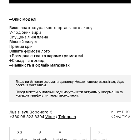
Опис моделі
Виконана з натурального органічного льону
V-подібний виріз
Спущена лінія плеча
Вільний силует
Прямий крій
Вишите фірмове лого
Розмірна сітка та параметри моделі
Склад та догляд
Наявність в офлайн магазинах
Якщо ви бажаєте оформити доставку Новою поштою, звʼяжіться, будь
ласка, з магазином.
Перед візитом в магазин радимо уточнити актуальну інформацію за
номером телефону чи через месенджери.
Львів, вул. Вороного, 5
пн-пт 11-19,
сб-нд 11-18
+380 98 323 8304
Viber
/
Telegram
XS
S
M
L
XL
last size
in stock
last size
sold out
sold out