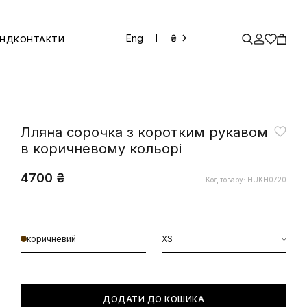
Eng
₴
ЕНД
КОНТАКТИ
Лляна сорочка з коротким рукавом
в коричневому кольорі
4700 ₴
Код товару: HUKH0720
коричневий
XS
ДОДАТИ ДО КОШИКА