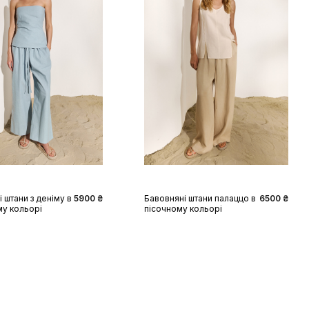
S
M
L
XL
XS
S
M
L
XL
 штани з деніму в
5900 ₴
Бавовняні штани палаццо в
6500 ₴
му кольорі
пісочному кольорі