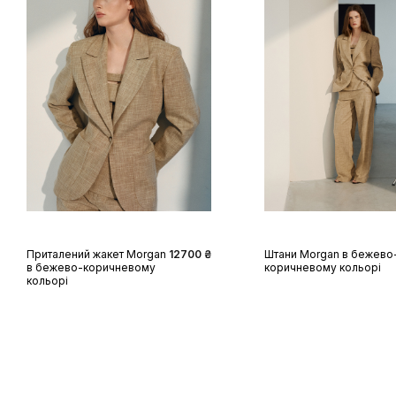
XS
S
M
L
XL
XS
S
M
L
XL
Приталений жакет Morgan
12700 ₴
Штани Morgan в бежево
в бежево-коричневому
коричневому кольорі
кольорі