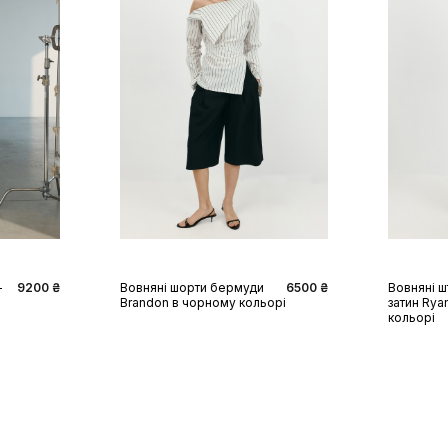
XS
S
M
L
XL
XS
-
9200 ₴
Вовняні шорти бермуди
6500 ₴
Вовняні ш
Brandon в чорному кольорі
затин Rya
кольорі