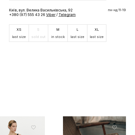
ШЕ
Київ, вул. Велика Васильківська, 92
пн-нд 11-19
+380 (97) 555 43 26
Viber
/
Telegram
доступ до
 бренду
XS
S
M
L
XL
last size
sold out
in stock
last size
last size