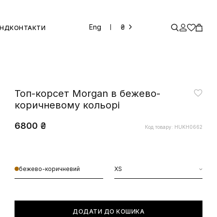
Eng
₴
ЕНД
КОНТАКТИ
Топ-корсет Morgan в бежево-
коричневому кольорі
6800 ₴
Код товару: HUKH0662
бежево-коричневий
XS
ДОДАТИ ДО КОШИКА