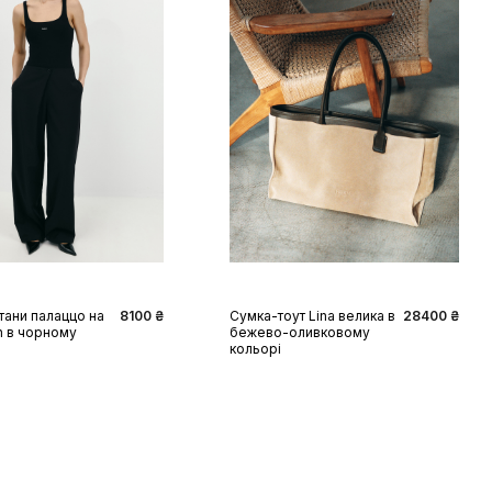
S
M
L
XL
One size
тани палаццо на
8100 ₴
Сумка-тоут Lina велика в
28400 ₴
n в чорному
бежево-оливковому
кольорі