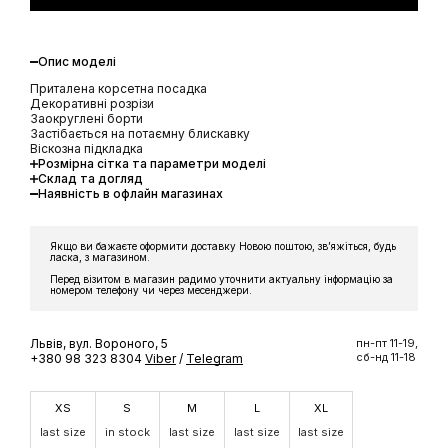
Опис моделі
Приталена корсетна посадка
Декоративні розрізи
Заокруглені борти
Застібається на потаємну блискавку
Віскозна підкладка
Розмірна сітка та параметри моделі
Склад та догляд
Наявність в офлайн магазинах
Якщо ви бажаєте оформити доставку Новою поштою, звʼяжіться, будь
ласка, з магазином.
Перед візитом в магазин радимо уточнити актуальну інформацію за
номером телефону чи через месенджери.
Львів, вул. Вороного, 5
пн-пт 11-19,
сб-нд 11-18
+380 98 323 8304
Viber
/
Telegram
XS
S
M
L
XL
last size
in stock
last size
last size
last size