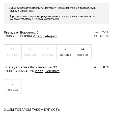
Якщо ви бажаєте оформити доставку Новою поштою, звʼяжіться, будь
ласка, з магазином.
Перед візитом в магазин радимо уточнити актуальну інформацію за
номером телефону чи через месенджери.
Львів, вул. Вороного, 5
пн-пт 11-19,
сб-нд 11-18
+380 98 323 8304
Viber
/
Telegram
XS
S
M
L
XL
sold out
sold out
sold out
last size
last size
Київ, вул. Велика Васильківська, 92
пн-нд 11-19
+380 (97) 555 43 26
Viber
/
Telegram
L
last size
З ЦИМ ТОВАРОМ ТАКОЖ КУПУЮТЬ