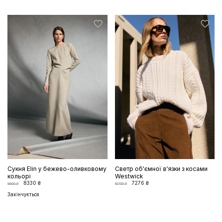
Cукня Elin у бежево-оливковому
Светр об'ємної в'язки з косами
кольорі
Westwick
8330 ₴
7276 ₴
9800 ₴
10700 ₴
Закінчується