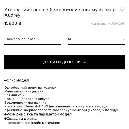
Утеплений тренч в бежево-оливковому кольорі
Audrey
15900 ₴
Код товару: HUKH0295
бежево-оливковий
M
ДОДАТИ ДО КОШИКА
Опис моделі
Однобортний тренч на гудзиках
Мінімалістичний дизайн
Прямий крій
Помірний оверсайз силует
Водонепроникна тканина
Утеплювач: Thermoloft 100 (іноваційний легкий утеплювач, що
ефективно зберігає тепло та забезпечує комфорт у холодну погоду)
Розмірна сітка та параметри моделі
Склад та догляд
Наявність в офлайн магазинах