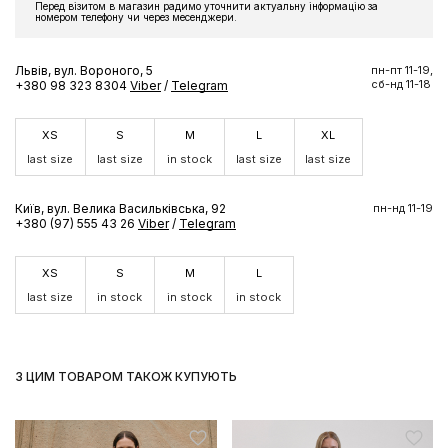
Перед візитом в магазин радимо уточнити актуальну інформацію за
Підпишіться на розсилку та отримайте доступ до знижки та
номером телефону чи через месенджери.
ексклюзивних пропозицій бренду
Львів, вул. Вороного, 5
пн-пт 11-19,
сб-нд 11-18
+380 98 323 8304
Viber
/
Telegram
XS
S
M
L
XL
ПІДПИСАТИСЬ ЗАРАЗ
last size
last size
in stock
last size
last size
Київ, вул. Велика Васильківська, 92
пн-нд 11-19
+380 (97) 555 43 26
Viber
/
Telegram
XS
S
M
L
last size
in stock
in stock
in stock
З ЦИМ ТОВАРОМ ТАКОЖ КУПУЮТЬ