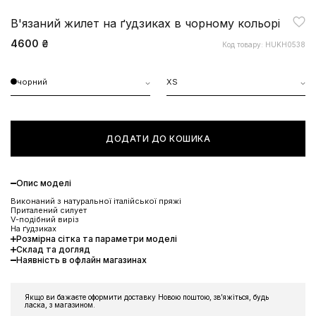
В'язаний жилет на ґудзиках в чорному кольорі
4600 ₴
Код товару: HUKH0538
чорний
XS
ДОДАТИ ДО КОШИКА
Опис моделі
Виконаний з натуральної італійської пряжі
Приталений силует
V-подібний виріз
На ґудзиках
Розмірна сітка та параметри моделі
Склад та догляд
Наявність в офлайн магазинах
ЗНИЖКА 10% НА ПЕРШЕ
Якщо ви бажаєте оформити доставку Новою поштою, звʼяжіться, будь
ЗАМОВЛЕННЯ
ласка, з магазином.