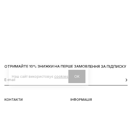
ОТРИМАЙТЕ 10% ЗНИЖКИ НА ПЕРШЕ ЗАМОВЛЕННЯ ЗА ПІДПИСКУ
Наш сайт використовує
cookies
OK
КОНТАКТИ
ІНФОРМАЦІЯ
Київ, вул. Велика Васильківська,
Доставка
92
Оплата
пн-нд 11-19
Повернення та обмін
Передзамовлення
Львів, вул. Вороного, 5