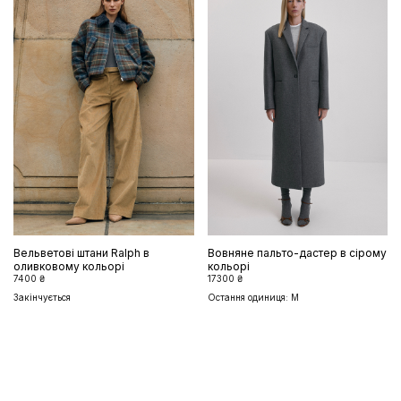
Вельветові штани Ralph в
Вовняне пальто-дастер в сірому
оливковому кольорі
кольорі
7400 ₴
17300 ₴
Закінчується
Остання одиниця: M