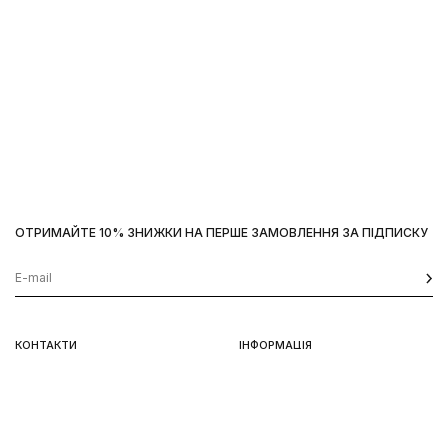
ОТРИМАЙТЕ 10% ЗНИЖКИ НА ПЕРШЕ ЗАМОВЛЕННЯ ЗА ПІДПИСКУ
КОНТАКТИ
ІНФОРМАЦІЯ
Київ, вул. Велика Васильківська,
Доставка
92
Оплата
пн-нд 11-19
Повернення та обмін
Передзамовлення
Львів, вул. Вороного, 5