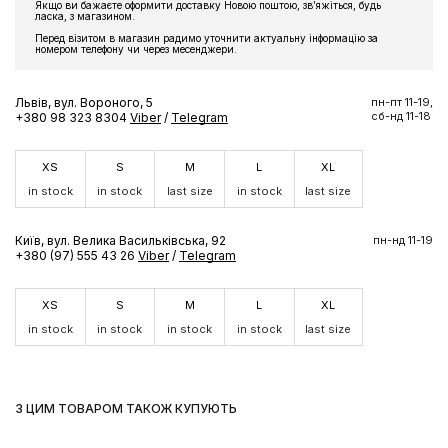
Якщо ви бажаєте оформити доставку Новою поштою, звʼяжіться, будь
ласка, з магазином.
Перед візитом в магазин радимо уточнити актуальну інформацію за
номером телефону чи через месенджери.
Львів, вул. Вороного, 5
пн-пт 11-19,
сб-нд 11-18
+380 98 323 8304
Viber
/
Telegram
XS
S
M
L
XL
in stock
in stock
last size
in stock
last size
Київ, вул. Велика Васильківська, 92
пн-нд 11-19
+380 (97) 555 43 26
Viber
/
Telegram
XS
S
M
L
XL
in stock
in stock
in stock
in stock
last size
З ЦИМ ТОВАРОМ ТАКОЖ КУПУЮТЬ