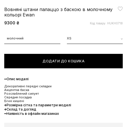
Вовняні штани палаццо з баскою в молочному
кольорі Ewan
9300 ₴
Код товару: HUKH0718
молочний
XS
ДОДАТИ ДО КОШИКА
Опис моделі
Декоративні передні складки
Акцентна баска
Розслаблений силует
Середня посадка
Бічні кишені
Розмірна сітка та параметри моделі
Склад та догляд
Наявність в офлайн магазинах