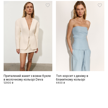
Приталений жакет з вовни букле
Топ-корсет з деніму в
в молочному кольорі Deva
блакитному кольорі
12900 ₴
4400 ₴