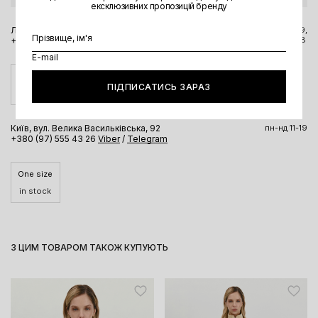
ексклюзивних пропозицій бренду
Львів, вул. Вороного, 5
пн-пт 11-19,
сб-нд 11-18
+380 98 323 8304
Viber
/
Telegram
One size
ПІДПИСАТИСЬ ЗАРАЗ
in stock
Київ, вул. Велика Васильківська, 92
пн-нд 11-19
+380 (97) 555 43 26
Viber
/
Telegram
One size
in stock
З ЦИМ ТОВАРОМ ТАКОЖ КУПУЮТЬ