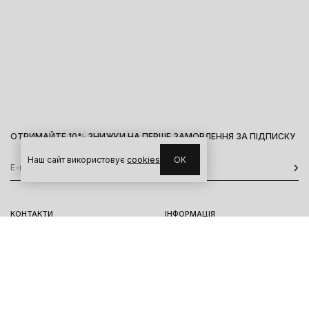
ОТРИМАЙТЕ 10% ЗНИЖКИ НА ПЕРШЕ ЗАМОВЛЕННЯ ЗА ПІДПИСКУ
Наш сайт використовує
cookies
OK
КОНТАКТИ
ІНФОРМАЦІЯ
Київ, вул. Велика Васильківська,
Доставка
92
Оплата
пн-нд 11-19
Повернення та обмін
Передзамовлення
Львів, вул. Вороного, 5
пн-пт 11-19, сб-нд 11-18
Instagram
Telegram