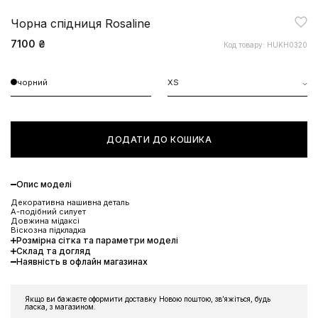
Чорна спідниця Rosaline
7100 ₴
Код товару: HUKH0320
чорний
XS
ДОДАТИ ДО КОШИКА
Опис моделі
Декоративна нашивна деталь
А-подібний силует
Довжина мідаксі
Віскозна підкладка
Розмірна сітка та параметри моделі
Склад та догляд
Наявність в офлайн магазинах
ЗНИЖКА 10% НА ПЕРШЕ
ЗАМОВЛЕННЯ
Якщо ви бажаєте оформити доставку Новою поштою, звʼяжіться, будь
ласка, з магазином.