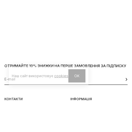
ОТРИМАЙТЕ 10% ЗНИЖКИ НА ПЕРШЕ ЗАМОВЛЕННЯ ЗА ПІДПИСКУ
Наш сайт використовує
cookies
OK
КОНТАКТИ
ІНФОРМАЦІЯ
Київ, вул. Велика Васильківська,
Доставка
92
Оплата
пн-нд 11-19
Повернення та обмін
Передзамовлення
Львів, вул. Вороного, 5
пн-пт 11-19, сб-нд 11-18