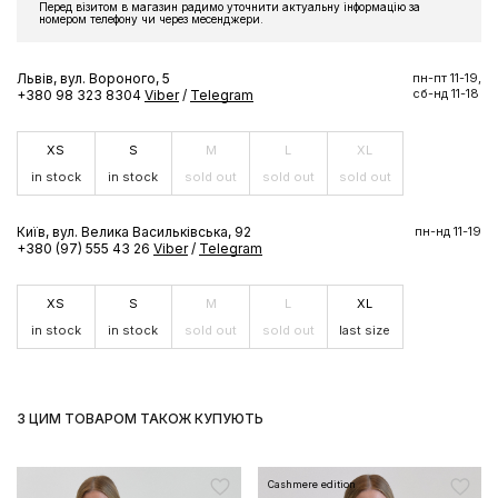
Перед візитом в магазин радимо уточнити актуальну інформацію за
Підпишіться на розсилку та отримайте доступ до знижки та
номером телефону чи через месенджери.
ексклюзивних пропозицій бренду
Львів, вул. Вороного, 5
пн-пт 11-19,
сб-нд 11-18
+380 98 323 8304
Viber
/
Telegram
XS
S
M
L
XL
ПІДПИСАТИСЬ ЗАРАЗ
in stock
in stock
sold out
sold out
sold out
Київ, вул. Велика Васильківська, 92
пн-нд 11-19
+380 (97) 555 43 26
Viber
/
Telegram
XS
S
M
L
XL
in stock
in stock
sold out
sold out
last size
З ЦИМ ТОВАРОМ ТАКОЖ КУПУЮТЬ
Cashmere edition