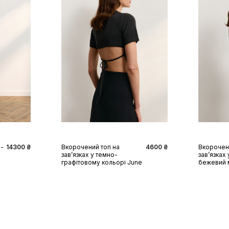
XS
S
M
L
XS
о-
14300 ₴
Вкорочений топ на
4600 ₴
Вкорочен
завʼязках у темно-
завʼязках
графітовому кольорі June
бежевий 