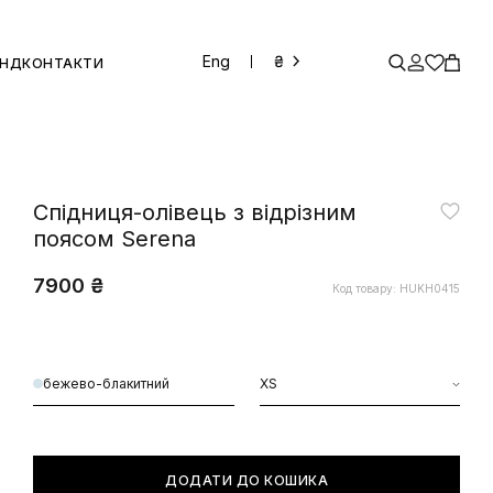
Eng
₴
ЕНД
КОНТАКТИ
Спідниця-олівець з відрізним
поясом Serena
7900 ₴
Код товару: HUKH0415
бежево-блакитний
XS
ДОДАТИ ДО КОШИКА