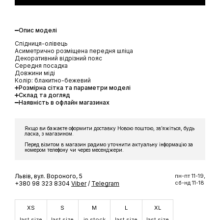
Опис моделі
Спідниця-олівець
Асиметрично розміщена передня шліца
Декоративний відрізний пояс
Середня посадка
Довжини міді
Колір: блакитно-бежевий
Розмірна сітка та параметри моделі
Склад та догляд
Наявність в офлайн магазинах
Якщо ви бажаєте оформити доставку Новою поштою, звʼяжіться, будь
ласка, з магазином.
Перед візитом в магазин радимо уточнити актуальну інформацію за
номером телефону чи через месенджери.
Львів, вул. Вороного, 5
пн-пт 11-19,
сб-нд 11-18
+380 98 323 8304
Viber
/
Telegram
XS
S
M
L
XL
last size
last size
in stock
last size
last size