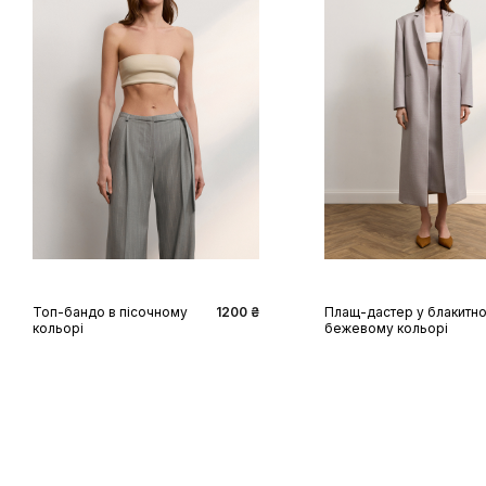
XS
S
M
L
XS
S
M
L
Топ-бандо в пісочному
1200 ₴
Плащ-дастер у блакитн
кольорі
бежевому кольорі