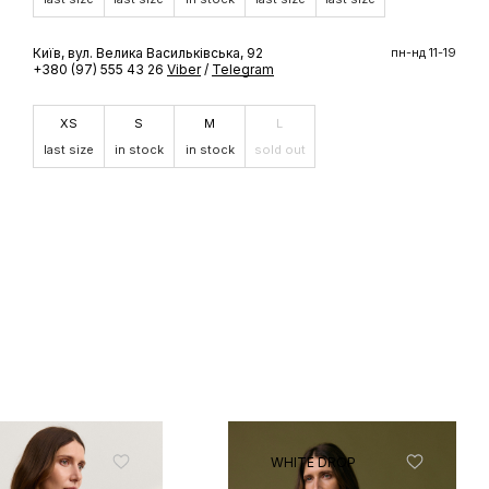
ШЕ
Київ, вул. Велика Васильківська, 92
пн-нд 11-19
+380 (97) 555 43 26
Viber
/
Telegram
доступ до
 бренду
XS
S
M
L
last size
in stock
in stock
sold out
WHITE DROP