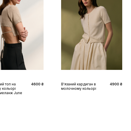
S
M
L
XS
S
M
L
XL
ий топ на
4600 ₴
В'язаний кардиган в
4900 ₴
 у кольорі
молочному кольорі
меланж June