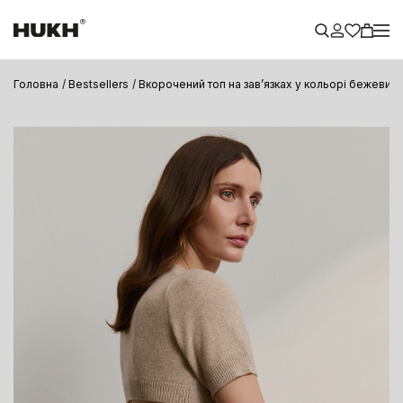
Головна
Bestsellers
Вкорочений топ на завʼязках у кольорі бежевий