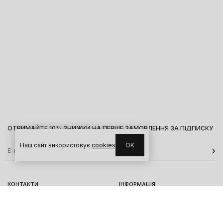
ОТРИМАЙТЕ 10% ЗНИЖКИ НА ПЕРШЕ ЗАМОВЛЕННЯ ЗА ПІДПИСКУ
Наш сайт використовує
cookies
OK
КОНТАКТИ
ІНФОРМАЦІЯ
Київ, вул. Велика Васильківська,
Доставка
92
Оплата
пн-нд 11-19
Повернення та обмін