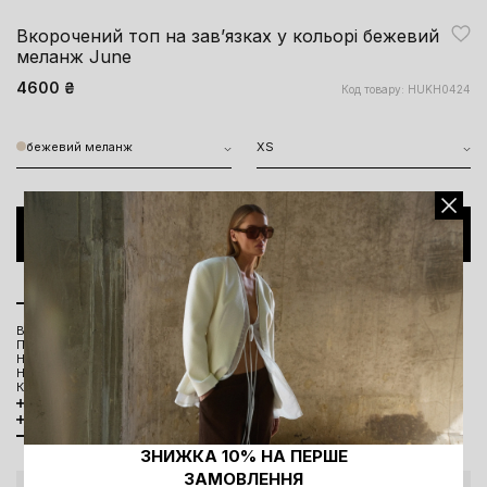
Вкорочений топ на завʼязках у кольорі бежевий
меланж June
4600 ₴
Код товару: HUKH0424
бежевий меланж
XS
ДОДАТИ ДО КОШИКА
Опис моделі
Виконаний з натуральної італійської пряжі
Приталений силует
Напіввідкрита спинка
На зав'язках
Кругла горловина
Розмірна сітка та параметри моделі
Склад та догляд
Наявність в офлайн магазинах
ЗНИЖКА 10% НА ПЕРШЕ
ЗАМОВЛЕННЯ