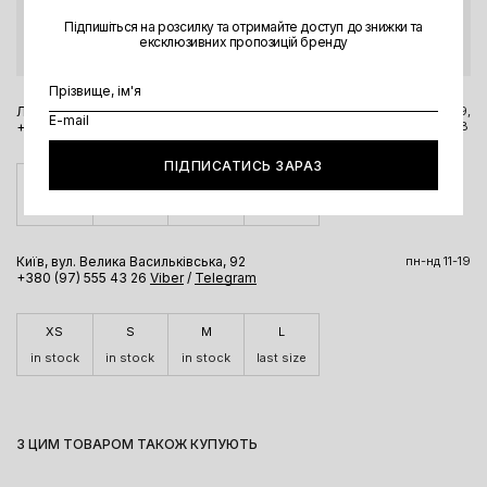
Якщо ви бажаєте оформити доставку Новою поштою, звʼяжіться, будь
ласка, з магазином.
Підпишіться на розсилку та отримайте доступ до знижки та
ексклюзивних пропозицій бренду
Перед візитом в магазин радимо уточнити актуальну інформацію за
номером телефону чи через месенджери.
Львів, вул. Вороного, 5
пн-пт 11-19,
сб-нд 11-18
+380 98 323 8304
Viber
/
Telegram
ПІДПИСАТИСЬ ЗАРАЗ
XS
S
M
L
in stock
in stock
in stock
last size
Київ, вул. Велика Васильківська, 92
пн-нд 11-19
+380 (97) 555 43 26
Viber
/
Telegram
XS
S
M
L
in stock
in stock
in stock
last size
З ЦИМ ТОВАРОМ ТАКОЖ КУПУЮТЬ