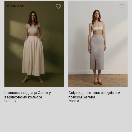
WHITE DROP
Шовкова спідниця Carrie у
Спідниця-олівець з відрізним
вершковому кольорі
поясом Serena
12900 ₴
7900 ₴