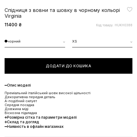
Спідниця з вовни та шовку в чорному кольорі
Virginia
11400 ₴
Код товару: HUKH0388
чорний
XS
ДОДАТИ ДО КОШИКА
Опис моделі
Преміальний італійський шовк високої щільності
Декоративна передня деталь
А-подібний силует
Середня посадка
Довжина міді
Віскозна підкладка
Розмірна сітка та параметри моделі
Склад та догляд
Наявність в офлайн магазинах
ЗНИЖКА 10% НА ПЕРШЕ
ЗАМОВЛЕННЯ