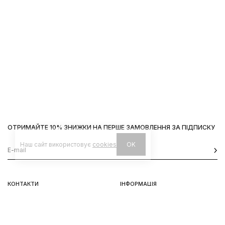
ОТРИМАЙТЕ 10% ЗНИЖКИ НА ПЕРШЕ ЗАМОВЛЕННЯ ЗА ПІДПИСКУ
Наш сайт використовує
cookies
OK
КОНТАКТИ
ІНФОРМАЦІЯ
Київ, вул. Велика Васильківська,
Доставка
92
Оплата
пн-нд 11-19
Повернення та обмін