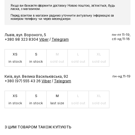
Якщо ви бажаєте оформити доставку Новою поштою, звʼяжіться, будь
Підпишіться на розсилку та отримайте доступ до знижки та
ласка, з магазином.
ексклюзивних пропозицій бренду
Перед візитом в магазин радимо уточнити актуальну інформацію за
номером телефону чи через месенджери.
Львів, вул. Вороного, 5
пн-пт 11-19,
сб-нд 11-18
+380 98 323 8304
Viber
/
Telegram
ПІДПИСАТИСЬ ЗАРАЗ
XS
S
M
L
XL
in stock
in stock
sold out
sold out
sold out
Київ, вул. Велика Васильківська, 92
пн-нд 11-19
+380 (97) 555 43 26
Viber
/
Telegram
XS
S
M
L
XL
in stock
in stock
last size
sold out
sold out
З ЦИМ ТОВАРОМ ТАКОЖ КУПУЮТЬ