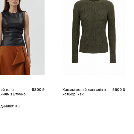
S
M
L
XL
XS
S
M
L
ий топ з
5800 ₴
Кашеміровий лонгслів в
5600 ₴
нням з штучної
кольорі хакі
одиниця: XS