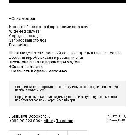
Опис моделі
Корсетний пояс з напівпрозорими вставками
Wide-leg силует
Середня посадка
Запрасовані стрілки
Бічні кишені
На моделі застилізований довший взірець штанів. Актуальні
довжини виробу вказані в розмірній сітці.
Розмірна сітка та параметри моделі
Склад та догляд
Наявність в офлайн магазинах
Якщо ви бажаєте оформити доставку Новою поштою, звʼяжіться, будь
ласка, з магазином.
Перед візитом в магазин радимо уточнити актуальну інформацію за
номером телефону чи через месенджери.
Львів, вул. Вороного, 5
пн-пт 11-19,
сб-нд 11-18
+380 98 323 8304
Viber
/
Telegram