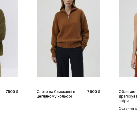
XS
S
M
L
XS
7500 ₴
Светр на блискавці в
7600 ₴
Облягаюч
цегляному кольорі
драпірува
шкіри
Остання 