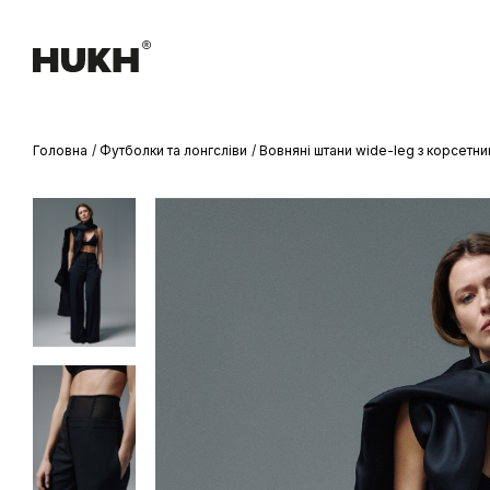
Головна
Футболки та лонгсліви
Вовняні штани wide-leg з корсетн