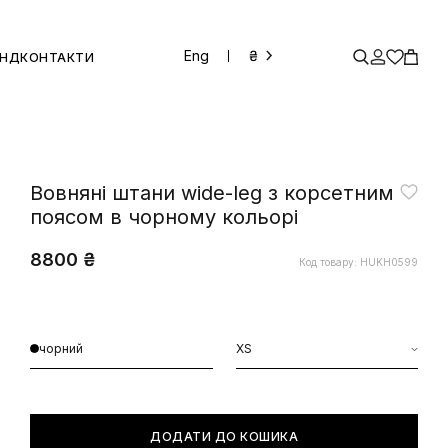
Eng
₴
ЕНД
КОНТАКТИ
Вовняні штани wide-leg з корсетним
поясом в чорному кольорі
8800 ₴
Код товару: HUKH0599
чорний
XS
ДОДАТИ ДО КОШИКА