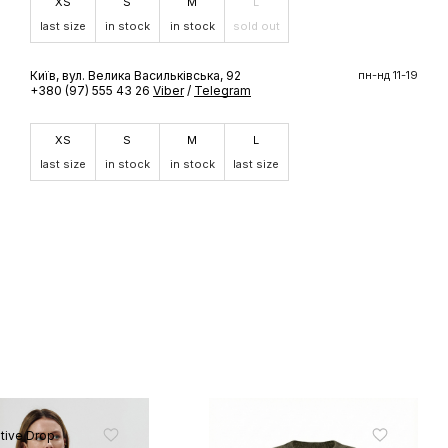
XS
S
M
L
last size
in stock
in stock
sold out
ШЕ
Київ, вул. Велика Васильківська, 92
пн-нд 11-19
+380 (97) 555 43 26
Viber
/
Telegram
доступ до
 бренду
XS
S
M
L
last size
in stock
in stock
last size
tive Drop