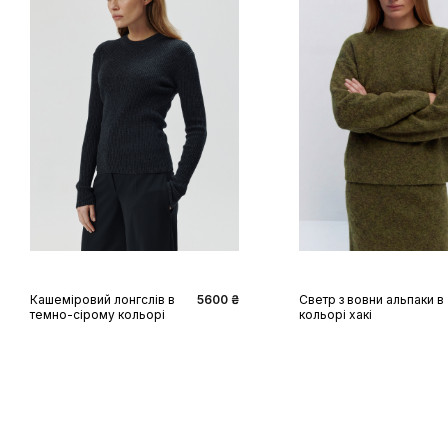
XS
S
M
L
XS
S
M
L
Кашеміровий лонгслів в
5600 ₴
Светр з вовни альпаки в
темно-сірому кольорі
кольорі хакі