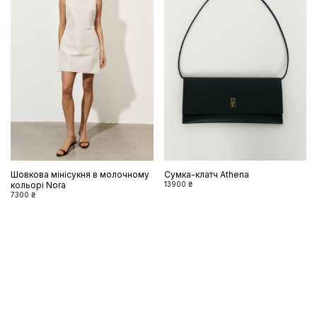
Шовкова мінісукня в молочному
Сумка-клатч Athena
кольорі Nora
13900 ₴
7300 ₴