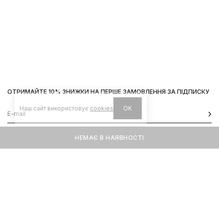
ОТРИМАЙТЕ 10% ЗНИЖКИ НА ПЕРШЕ ЗАМОВЛЕННЯ ЗА ПІДПИСКУ
Наш сайт використовує
cookies
OK
НЕМАЄ В НАЯВНОСТІ
КОНТАКТИ
ІНФОРМАЦІЯ
Київ, вул. Велика Васильківська,
Доставка
92
Оплата
пн-нд 11-19
Повернення та обмін
Передзамовлення
Львів, вул. Вороного, 5
пн-пт 11-19, сб-нд 11-18
Instagram
Telegram