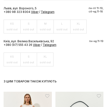
ексклюзивних пропозицій бренду
Львів, вул. Вороного, 5
пн-пт 11-19,
сб-нд 11-18
+380 98 323 8304
Viber
/
Telegram
XS
S
M
L
XL
ПІДПИСАТИСЬ ЗАРАЗ
sold out
sold out
sold out
sold out
sold out
Київ, вул. Велика Васильківська, 92
пн-нд 11-19
+380 (97) 555 43 26
Viber
/
Telegram
XS
S
XL
sold out
sold out
sold out
З ЦИМ ТОВАРОМ ТАКОЖ КУПУЮТЬ