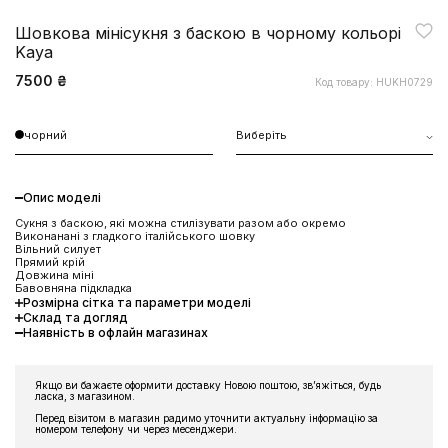
Шовкова мінісукня з баскою в чорному кольорі
Kaya
7500 ₴
Код товару: HUKH0729
чорний
Виберіть
Опис моделі
Сукня з баскою, які можна стилізувати разом або окремо
Виконанані з гладкого італійського шовку
Вільний силует
Прямий крій
Довжина міні
Бавовняна підкладка
Розмірна сітка та параметри моделі
Склад та догляд
Наявність в офлайн магазинах
ЗНИЖКА 10% НА ПЕРШЕ
Якщо ви бажаєте оформити доставку Новою поштою, звʼяжіться, будь
ласка, з магазином.
ЗАМОВЛЕННЯ
Перед візитом в магазин радимо уточнити актуальну інформацію за
номером телефону чи через месенджери.
Підпишіться на розсилку та отримайте доступ до знижки та