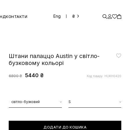
Eng
₴
ЕНД
КОНТАКТИ
Штани палаццо Austin у світло-
бузковому кольорі
5440 ₴
6800 ₴
Код товару: HUKH0420
світло-бузковий
S
ДОДАТИ ДО КОШИКА