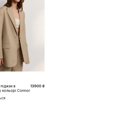
S
M
L
піджак в
13900 ₴
 кольорі Connor
ься