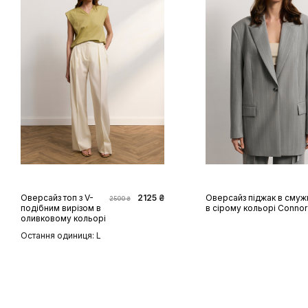
XS
S
M
L
XL
XS
S
M
L
Оверсайз топ з V-
2125 ₴
Оверсайз піджак в смуж
2500 ₴
подібним вирізом в
в сірому кольорі Connor
оливковому кольорі
Остання одиниця: L