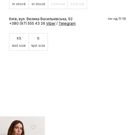
in stock
in stock
sold out
sold out
ШЕ
Київ, вул. Велика Васильківська, 92
пн-нд 11-19
+380 (97) 555 43 26
Viber
/
Telegram
доступ до
 бренду
XS
S
last size
last size