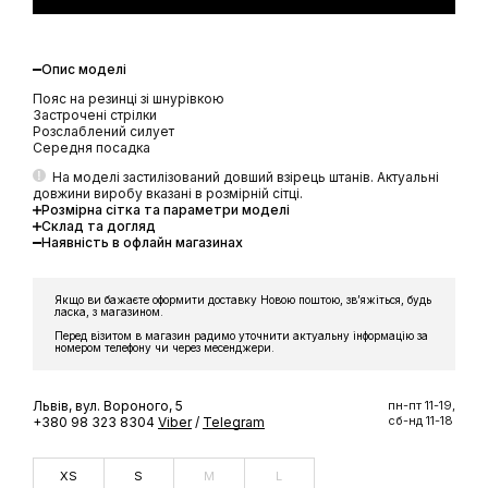
Опис моделі
Пояс на резинці зі шнурівкою
Застрочені стрілки
Розслаблений силует
Середня посадка
На моделі застилізований довший взірець штанів. Актуальні
довжини виробу вказані в розмірній сітці.
Розмірна сітка та параметри моделі
Склад та догляд
Наявність в офлайн магазинах
Якщо ви бажаєте оформити доставку Новою поштою, звʼяжіться, будь
ласка, з магазином.
Перед візитом в магазин радимо уточнити актуальну інформацію за
номером телефону чи через месенджери.
Львів, вул. Вороного, 5
пн-пт 11-19,
сб-нд 11-18
+380 98 323 8304
Viber
/
Telegram
XS
S
M
L