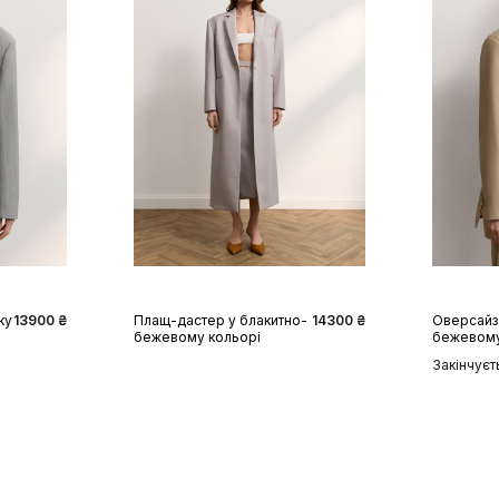
XS
S
M
L
XS
ку
13900 ₴
Плащ-дастер у блакитно-
14300 ₴
Oверсайз 
бежевому кольорі
бежевому
Закінчуєт