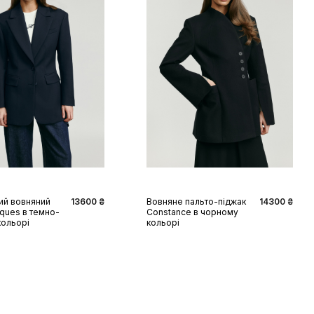
S
M
L
XL
XS
S
M
L
XL
ий вовняний
13600 ₴
Вовняне пальто-піджак
14300 ₴
ques в темно-
Constance в чорному
кольорі
кольорі