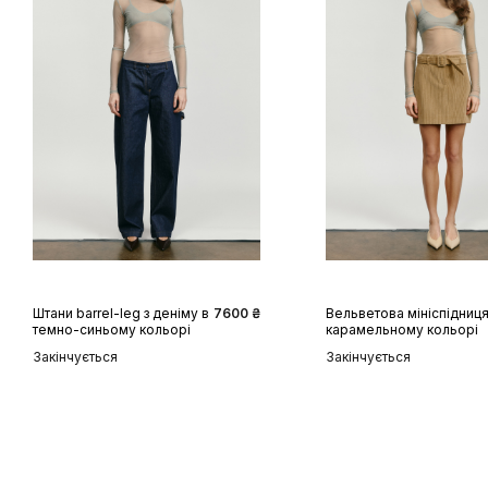
XS
S
M
L
XL
XS
S
M
L
Штани barrel-leg з деніму в
7600 ₴
Вельветова мініспідниця
темно-синьому кольорі
карамельному кольорі
Закінчується
Закінчується