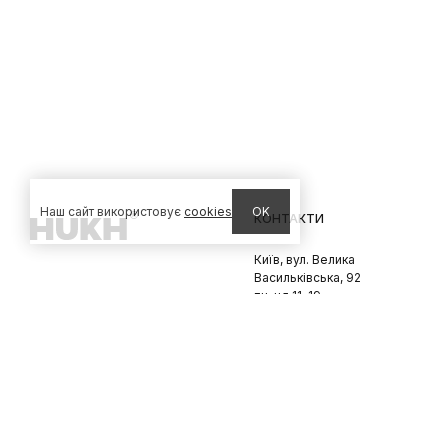
Наш сайт використовує
cookies
OK
КОНТАКТИ
Київ, вул. Велика
Васильківська, 92
пн-нд 11-19
Львів, вул. Вороного, 5
пн-пт 11-19, сб-нд 11-18
© 2026 HUKH
Політика конфіненційності