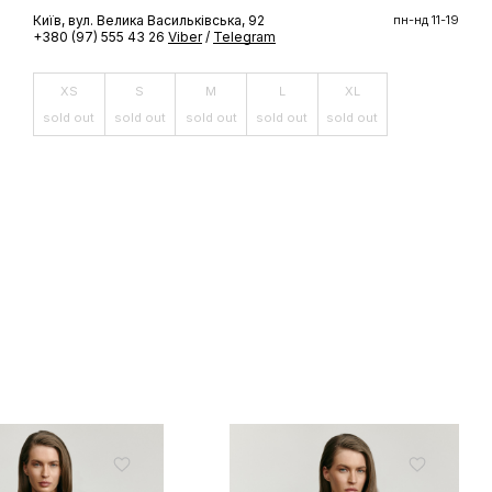
Київ, вул. Велика Васильківська, 92
пн-нд 11-19
+380 (97) 555 43 26
Viber
/
Telegram
ШЕ
XS
S
M
L
XL
доступ до
sold out
sold out
sold out
sold out
sold out
 бренду