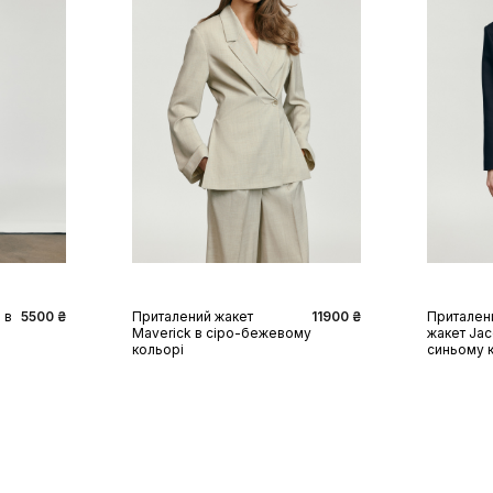
XS
S
M
L
XL
XS
 в
5500 ₴
Приталений жакет
11900 ₴
Притален
Maverick в сіро-бежевому
жакет Jac
кольорі
синьому 