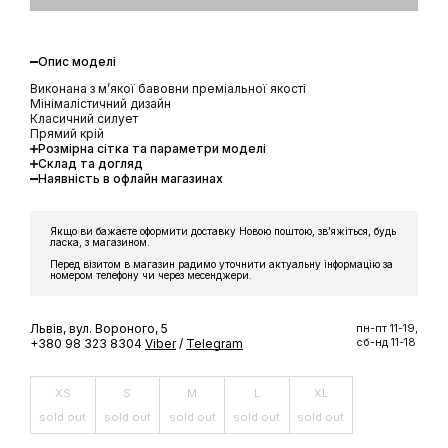
Опис моделі
Виконана з мʼякої бавовни преміальної якості
Мінімалістичний дизайн
Класичний силует
Прямий крій
Розмірна сітка та параметри моделі
Склад та догляд
Наявність в офлайн магазинах
Якщо ви бажаєте оформити доставку Новою поштою, звʼяжіться, будь
ласка, з магазином.
Перед візитом в магазин радимо уточнити актуальну інформацію за
номером телефону чи через месенджери.
Львів, вул. Вороного, 5
пн-пт 11-19,
сб-нд 11-18
+380 98 323 8304
Viber
/
Telegram
XS
S
M
L
XL
sold out
sold out
sold out
sold out
sold out