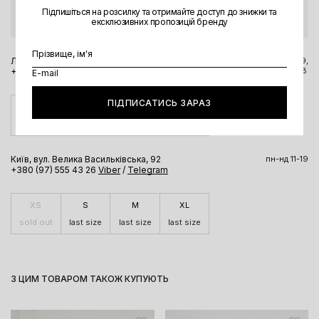
Підпишіться на розсилку та отримайте доступ до знижки та
Перед візитом в магазин радимо уточнити актуальну інформацію за
ексклюзивних пропозицій бренду
номером телефону чи через месенджери.
Львів, вул. Вороного, 5
пн-пт 11-19,
сб-нд 11-18
+380 98 323 8304
Viber
/
Telegram
ПІДПИСАТИСЬ ЗАРАЗ
XS
S
M
L
sold out
sold out
sold out
sold out
Київ, вул. Велика Васильківська, 92
пн-нд 11-19
+380 (97) 555 43 26
Viber
/
Telegram
XS
S
M
XL
sold out
last size
last size
last size
З ЦИМ ТОВАРОМ ТАКОЖ КУПУЮТЬ