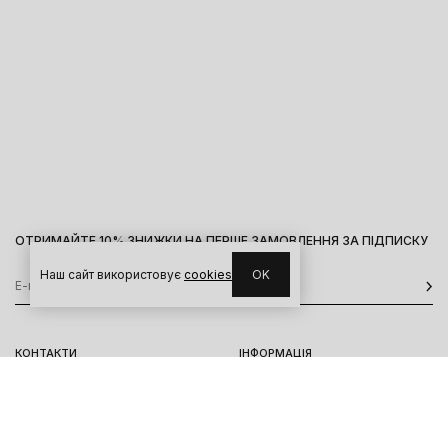
ОТРИМАЙТЕ 10% ЗНИЖКИ НА ПЕРШЕ ЗАМОВЛЕННЯ ЗА ПІДПИСКУ
Наш сайт використовує
cookies
OK
КОНТАКТИ
ІНФОРМАЦІЯ
Київ, вул. Велика Васильківська,
Доставка
92
Оплата
пн-нд 11-19
Повернення та обмін
Передзамовлення