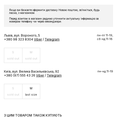
Якщо ви бажаєте оформити доставку Новою поштою, звʼяжіться, будь
ласка, з магазином.
Перед візитом в магазин радимо уточнити актуальну інформацію за
номером телефону чи через месенджери.
Львів, вул. Вороного, 5
пн-пт 11-19,
сб-нд 11-18
+380 98 323 8304
Viber
/
Telegram
S
M
sold out
sold out
Київ, вул. Велика Васильківська, 92
пн-нд 11-19
+380 (97) 555 43 26
Viber
/
Telegram
S
M
sold out
last size
З ЦИМ ТОВАРОМ ТАКОЖ КУПУЮТЬ