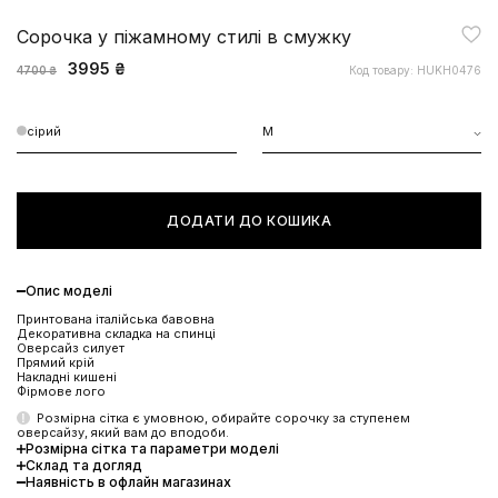
Сорочка у піжамному стилі в смужку
3995 ₴
Код товару: HUKH0476
4700 ₴
сірий
M
ДОДАТИ ДО КОШИКА
Опис моделі
Принтована італійська бавовна
Декоративна складка на спинці
Оверсайз силует
Прямий крій
Накладні кишені
Фірмове лого
Розмірна сітка є умовною, обирайте сорочку за ступенем
оверсайзу, який вам до вподоби.
Розмірна сітка та параметри моделі
Склад та догляд
Наявність в офлайн магазинах