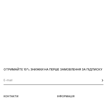
ОТРИМАЙТЕ 10% ЗНИЖКИ НА ПЕРШЕ ЗАМОВЛЕННЯ ЗА ПІДПИСКУ
Наш сайт використовує
cookies
OK
КОНТАКТИ
ІНФОРМАЦІЯ
Київ, вул. Велика Васильківська,
Доставка