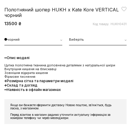
Полотняний шопер HUKH x Kate Kore VERTICAL
чорний
13500 ₴
Код товару: HUKH0431
чорний
Виберіть
Опис моделі
Цупка полотняна тканина доповнена деталями з натуральної шкіри
Внутрішня кишеня на блискавці
Зовнішня відкрита кишеня
Фірмове тиснення
Розмірна сітка та параметри моделі
Склад та догляд
ЗНИЖКА 10% НА ПЕРШЕ
Наявність в офлайн магазинах
ЗАМОВЛЕННЯ
Підпишіться на розсилку та отримайте доступ до знижки та
Якщо ви бажаєте оформити доставку Новою поштою, звʼяжіться, будь
ексклюзивних пропозицій бренду
ласка, з магазином.
Перед візитом в магазин радимо уточнити актуальну інформацію за
номером телефону чи через месенджери.