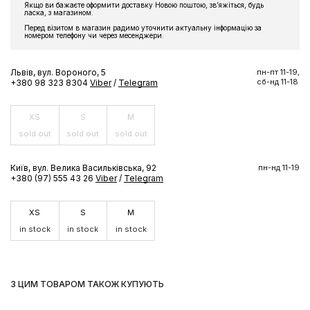
Якщо ви бажаєте оформити доставку Новою поштою, звʼяжіться, будь
Підпишіться на розсилку та отримайте доступ до знижки та
ласка, з магазином.
ексклюзивних пропозицій бренду
Перед візитом в магазин радимо уточнити актуальну інформацію за
номером телефону чи через месенджери.
Львів, вул. Вороного, 5
пн-пт 11-19,
сб-нд 11-18
+380 98 323 8304
Viber
/
Telegram
ПІДПИСАТИСЬ ЗАРАЗ
XS
S
M
sold out
sold out
sold out
Київ, вул. Велика Васильківська, 92
пн-нд 11-19
+380 (97) 555 43 26
Viber
/
Telegram
XS
S
M
in stock
in stock
in stock
З ЦИМ ТОВАРОМ ТАКОЖ КУПУЮТЬ