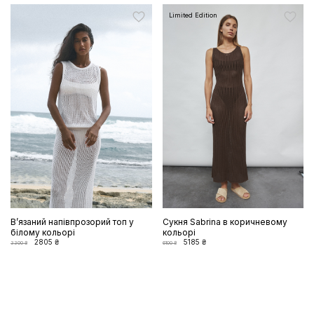
Limited Edition
Вʼязаний напівпрозорий топ у
Сукня Sabrina в коричневому
білому кольорі
кольорі
2805 ₴
5185 ₴
3300 ₴
6100 ₴