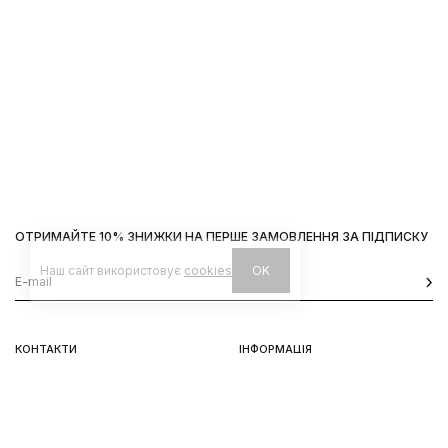
ОТРИМАЙТЕ 10% ЗНИЖКИ НА ПЕРШЕ ЗАМОВЛЕННЯ ЗА ПІДПИСКУ
Наш сайт використовує
cookies
OK
КОНТАКТИ
ІНФОРМАЦІЯ
Київ, вул. Велика Васильківська,
Доставка
92
Оплата
пн-нд 11-19
Повернення та обмін
Передзамовлення
Львів, вул. Вороного, 5