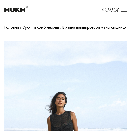
Головна
Сукні та комбінезони
Вʼязана напівпрозора максі спідниця 