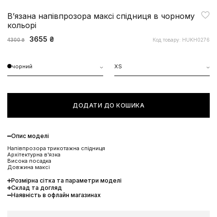
Вʼязана напівпрозора максі спідниця в чорному
кольорі
3655 ₴
Код товару: HUKH0276
4300 ₴
чорний
XS
ДОДАТИ ДО КОШИКА
Опис моделі
Напівпрозора трикотажна спідниця
Архітектурна в'язка
Висока посадка
Довжина максі
Розмірна сітка та параметри моделі
Склад та догляд
Наявність в офлайн магазинах
ЗНИЖКА 10% НА ПЕРШЕ
ЗАМОВЛЕННЯ