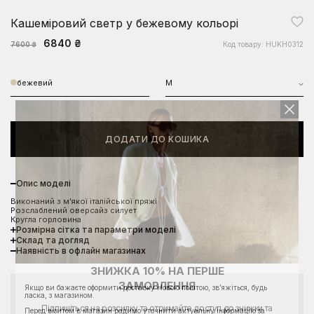
Кашеміровий светр у бежевому кольорі
6840 ₴
Код товару: HUKH0312
7600 ₴
бежевий
M
ДОДАТИ ДО КОШИКА
Опис моделі
Виконаний з м'якої італійської пряжі
Розслаблений оверсайз силует
Кругла горловина
Розмірна сітка та параметри моделі
Склад та догляд
Наявність в офлайн магазинах
ЗНИЖКА 10% НА ПЕРШЕ
ЗАМОВЛЕННЯ
Якщо ви бажаєте оформити доставку Новою поштою, звʼяжіться, будь
ласка, з магазином.
Підпишіться на розсилку та отримайте доступ до знижки та
Перед візитом в магазин радимо уточнити актуальну інформацію за