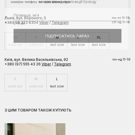
ексклюзивних пропозицій бренду
номером телефону чи через месенджери.
Львів, вул. Вороного, 5
пн-пт 11-19,
сб-нд 11-18
+380 98 323 8304
Viber
/
Telegram
ПІДПИСАТИСЬ ЗАРАЗ
XS
S
M
L
XL
sold out
sold out
last size
last size
last size
Київ, вул. Велика Васильківська, 92
пн-нд 11-19
+380 (97) 555 43 26
Viber
/
Telegram
S
M
L
sold out
sold out
last size
З ЦИМ ТОВАРОМ ТАКОЖ КУПУЮТЬ