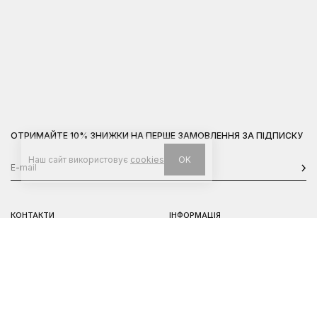
ОТРИМАЙТЕ 10% ЗНИЖКИ НА ПЕРШЕ ЗАМОВЛЕННЯ ЗА ПІДПИСКУ
Наш сайт використовує
cookies
OK
КОНТАКТИ
ІНФОРМАЦІЯ
Київ, вул. Велика Васильківська,
Доставка
92
Оплата
пн-нд 11-19
Повернення та обмін
Передзамовлення
Львів, вул. Вороного, 5
пн-пт 11-19, сб-нд 11-18
Instagram
Telegram