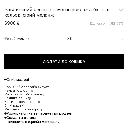
Бавовняний світшот з магнітною застібкою в
кольорі сірий меланж
6900 ₴
Код товару: HUKH0675
сірий меланж
XS
ДОДАТИ ДО КОШИКА
Опис моделі
Помірний оверсайз силует
Кругла горловина
Магнітна застібка зверху
Резинка по низу
Вишите фірмове лого
Бічні кишені
Мікроначіс із вивороту
Розмірна сітка та параметри моделі
Склад та догляд
ЗНИЖКА 10% НА ПЕРШЕ
Наявність в офлайн магазинах
ЗАМОВЛЕННЯ