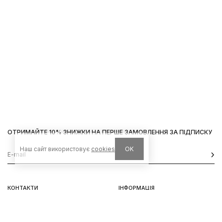
ОТРИМАЙТЕ 10% ЗНИЖКИ НА ПЕРШЕ ЗАМОВЛЕННЯ ЗА ПІДПИСКУ
Наш сайт використовує
cookies
OK
КОНТАКТИ
ІНФОРМАЦІЯ
Київ, вул. Велика Васильківська,
Доставка
92
Оплата
пн-нд 11-19