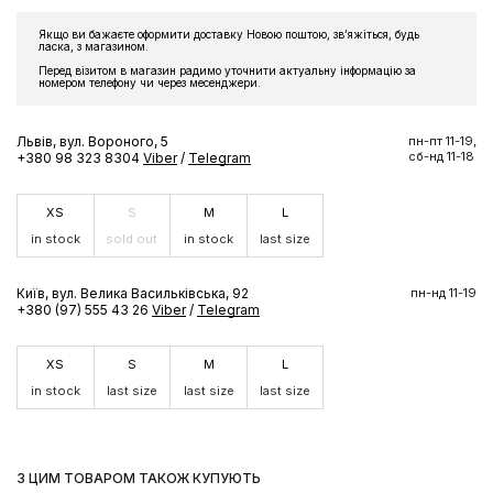
Підпишіться на розсилку та отримайте доступ до знижки та
Якщо ви бажаєте оформити доставку Новою поштою, звʼяжіться, будь
ексклюзивних пропозицій бренду
ласка, з магазином.
Перед візитом в магазин радимо уточнити актуальну інформацію за
номером телефону чи через месенджери.
Львів, вул. Вороного, 5
пн-пт 11-19,
сб-нд 11-18
+380 98 323 8304
Viber
/
Telegram
ПІДПИСАТИСЬ ЗАРАЗ
XS
S
M
L
in stock
sold out
in stock
last size
Київ, вул. Велика Васильківська, 92
пн-нд 11-19
+380 (97) 555 43 26
Viber
/
Telegram
XS
S
M
L
in stock
last size
last size
last size
З ЦИМ ТОВАРОМ ТАКОЖ КУПУЮТЬ